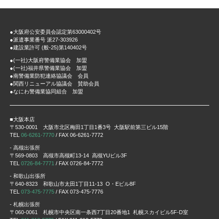
●大阪府公安委員会認定第63000402号
●派遣事業番号 派27-303926
●建設業許可 (般-25)第140402号
●(一社)大阪府警備業協会 加盟
●(一社)福井県警備業協会 加盟
●南警備業防犯連絡協議会 会員
●関西リニューアル協議会 賛助会員
●なにわ警備業協同組合 加盟
■大阪本店
〒530-0001 大阪市北区梅田1丁目1番3号 大阪駅前第三ビル15階
TEL
06-6261-7770
/ FAX 06-6261-7772
- 高槻出張所
〒569-0803 高槻市高槻町13-14 高槻YUビル3F
TEL
0726-84-7771
/ FAX 0726-84-7772
- 和歌山出張所
〒640-8323 和歌山市太田1丁目11-13 O・Eビル8F
TEL
073-475-7775
/ FAX 073-475-7776
- 札幌出張所
〒060-0061 札幌市中央区南一条西7丁目20番地1 札幌スカイビル5F-D室