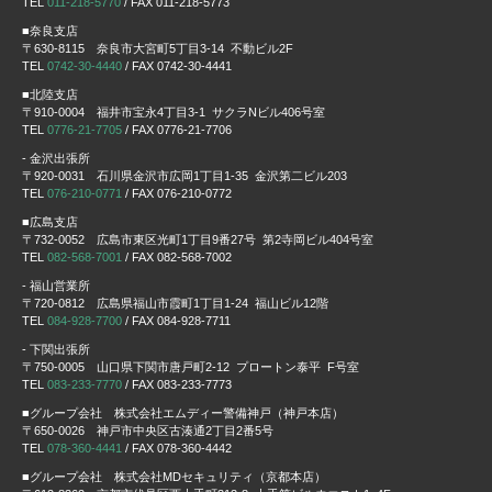
TEL
011-218-5770
/ FAX 011-218-5773
■奈良支店
〒630-8115 奈良市大宮町5丁目3-14 不動ビル2F
TEL
0742-30-4440
/ FAX 0742-30-4441
■北陸支店
〒910-0004 福井市宝永4丁目3-1 サクラNビル406号室
TEL
0776-21-7705
/ FAX 0776-21-7706
- 金沢出張所
〒920-0031 石川県金沢市広岡1丁目1-35 金沢第二ビル203
TEL
076-210-0771
/ FAX 076-210-0772
■広島支店
〒732-0052 広島市東区光町1丁目9番27号 第2寺岡ビル404号室
TEL
082-568-7001
/ FAX 082-568-7002
- 福山営業所
〒720-0812 広島県福山市霞町1丁目1-24 福山ビル12階
TEL
084-928-7700
/ FAX 084-928-7711
- 下関出張所
〒750-0005 山口県下関市唐戸町2-12 プロートン泰平 F号室
TEL
083-233-7770
/ FAX 083-233-7773
■グループ会社 株式会社エムディー警備神戸（神戸本店）
〒650-0026 神戸市中央区古湊通2丁目2番5号
TEL
078-360-4441
/ FAX 078-360-4442
■グループ会社 株式会社MDセキュリティ（京都本店）